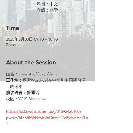
科目：中文
年级：小学
Time
2025年3月08日 09:10 – 10:10
Zoom
About the Session
姓名：June Xu, Vicky Wang
工作坊：
探索Wordwall在中文和中国研习课
上的运用
演讲语言：普通话
校区：YCIS Shanghai
https://us06web.zoom.us/j/81592428105?
pwd=75IE5R5WNmbV6C6vsAIZdPawEHaYLs.
1