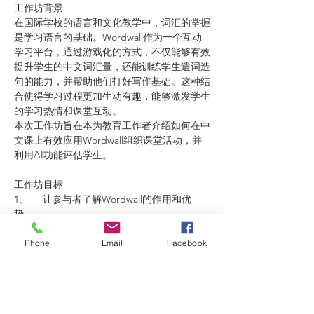
工作坊背景
在国际学校的语言和文化教学中，词汇的掌握
是学习语言的基础。Wordwall作为一个互动
学习平台，通过游戏化的方式，不仅能够有效
提升学生的中文词汇量，还能训练学生遣词造
句的能力，并帮助他们打好写作基础。这种结
合使得学习过程更加生动有趣，能够激发学生
的学习热情和课堂互动。
本次工作坊旨在本为教育工作者介绍如何在中
文课上有效应用Wordwall组织课堂活动，并
利用AI功能评估学生。
工作坊目标
1、     让参与者了解Wordwall的作用和优
势。
2、     通过案例分析和操作演练，展示
Wordwall中一些能够在中文课上开展教学活
Phone
Email
Facebook
动的功能。
3、     组织参与者在实际操作后进行分享和交
流，互相学习。