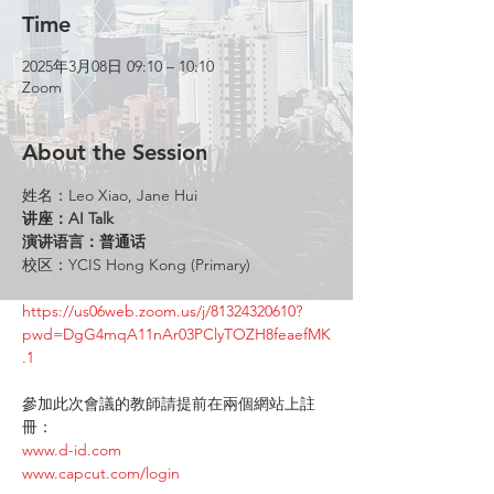
Time
2025年3月08日 09:10 – 10:10
Zoom
About the Session
姓名：Leo Xiao, Jane Hui
讲座：AI Talk
演讲语言：普通话
校区：YCIS Hong Kong (Primary)
https://us06web.zoom.us/j/81324320610?
pwd=DgG4mqA11nAr03PClyTOZH8feaefMK
.1
參加此次會議的教師請提前在兩個網站上註
冊：
www.d-id.com
www.capcut.com/login