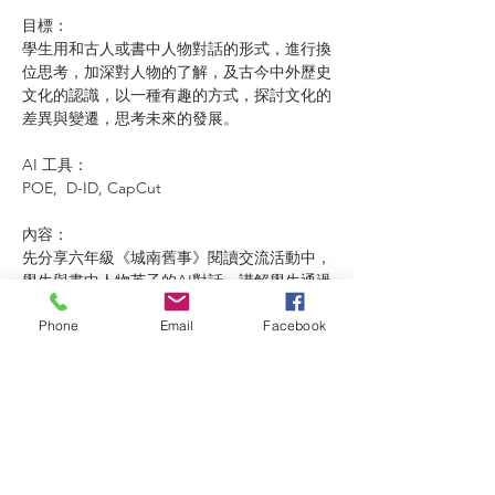
目標：
學生用和古人或書中人物對話的形式，進行換
位思考，加深對人物的了解，及古今中外歷史
文化的認識，以一種有趣的方式，探討文化的
差異與變遷，思考未來的發展。
AI 工具：
POE,  D-ID, CapCut
內容：
先分享六年級《城南舊事》閱讀交流活動中，
學生與書中人物英子的AI對話，講解學生通過
寫作和書中英子的對話，加深了對英子想法與
Phone
Email
Facebook
感受的了解，並學習了資料、圖片的搜尋與整
理、對話寫作技巧、處理對話中的停頓及如何
生成影片，拓展了AI的應用，提高了學習興
趣。
再以五年級學生和秦始皇的AI 對話為例，和
老師們一起以五年級「古韻今聲」單元的產出
之一「我和秦始皇的對話」為題，引領製作一
個AI Talk.