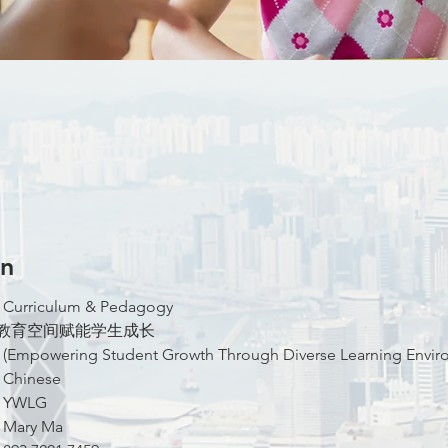
on
Theme:				Curriculum & Pedagogy
e:				多元教育空间赋能学生成长 
					(Empowering Student Growth Through Diverse Learning Envir
Language to Conduct:	Chinese
Campus:				YWLG
Facilitators: 			Mary Ma