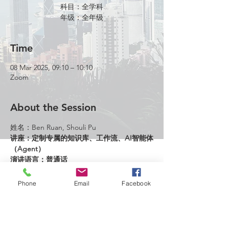
科目：全学科
年级：全年级
Time
08 Mar 2025, 09:10 – 10:10
Zoom
About the Session
姓名：Ben Ruan, Shouli Pu
讲座：定制专属的知识库、工作流、AI智能体
（Agent）
演讲语言：普通话
校区：Yaotong Beijing
Phone
Email
Facebook
https://us06web.zoom.us/j/86549035433?
pwd=6QYUe3xSmC20Cw6sh0dy8s2Jb8D7oa
.1