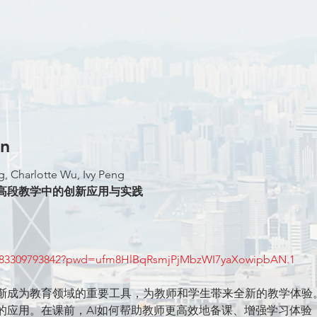
on
, Charlotte Wu, Ivy Peng
文高段教学中的创新应用与实践
/j/83309793842?pwd=ufm8HlBqRsmjPjMbzWI7yaXowipbAN.1
逐渐成为教育领域的重要工具，为教师和学生带来全新的教学体验
中的应用。在课前，AI如何帮助教师更高效地备课、增强学习体