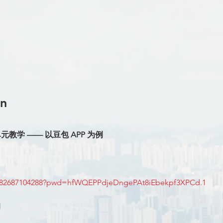
on
元教学 —— 以豆包 APP 为例
/j/82687104288?pwd=hfWQEPPdjeDngePAt8iEbekpf3XPCd.1
用