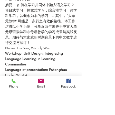
摘要： 如何在学习共同体中融入语文学习？
项目式学习，探究式学习，综合性学习，跨学
科学习，以概念为本的学习……其中，“大单
元教学”可能是一条行之有效的路径。本工作
坊将以小学为例，分享近两年来关于中文大单
元母语教学和非母语教学的学习成果与实践反
思。期待与大家就新时期背景下的中文教学进
行交流与探讨！
Name: Lily Sun, Wendy Wan
Workshop: Unit Design: Integrating 
Language Learning in Learning 
Communities
Language of presentation: Putonghua
Code: WS204
Date: 25th Feb
Subject: Chinese Language
Phone
Email
Facebook
Year: Primary levels
School: YCIS Shanghai Puxi (Primary)
Theme: Integrating Language Learning in 
Learning Communities
60 minutes