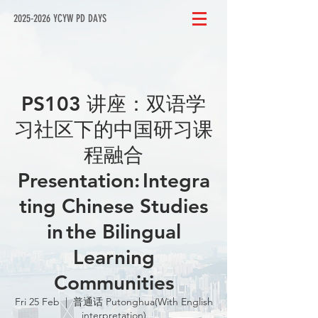
2025-2026 YCYW PD DAYS
PS103 讲座：双语学
习社区下的中国研习课
程融合
Presentation: Integra
ting Chinese Studies
in the Bilingual
Learning
Communities
Fri 25 Feb
  |  
普通话 Putonghua(With English
interpretation)